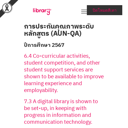
ปิดโหมดสีเทา
การประกันคุณภาพระดับ
หลักสูตร (AUN-QA)
RESEARCH TOOLS &
ปีการศึกษา 2567
COLLECTIONS
6.4 Co-curricular activities,
SERVICES & HELP
student competition, and other
ABOUT THE LIBRARY
student support services are
shown to be available to improve
สายตรงผู้อำนวยการ
learning experience and
employability.
7.3 A digital library is shown to
be set-up, in keeping with
progress in information and
communication technology.