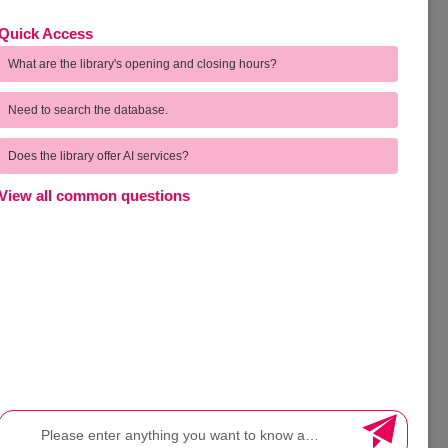
Quick Access
การกำกับ
Feedback | ความคิดเห็นของผู้ใช้
บริการ
What are the library's opening and closing hours?
Need to search the database.
ุด
Complain | ร้องเรียน
บังคับ
Voice of Customer | ชมเชยและเสนอแนะ
Does the library offer AI services?
วมมือ
Direct Complain | สายตรงผู้อำนวยการ
View all common questions
FEEDBACK
ssessment