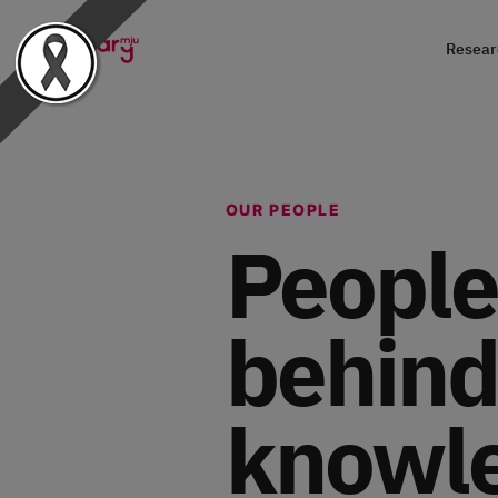
Researc
OUR PEOPLE
People
behind
knowl