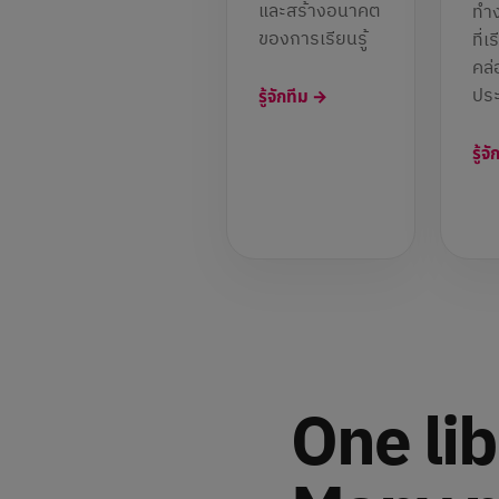
และสร้างอนาคต
ทำง
ของการเรียนรู้
ที่เ
คล่
ประ
รู้จักทีม →
รู้จ
One lib