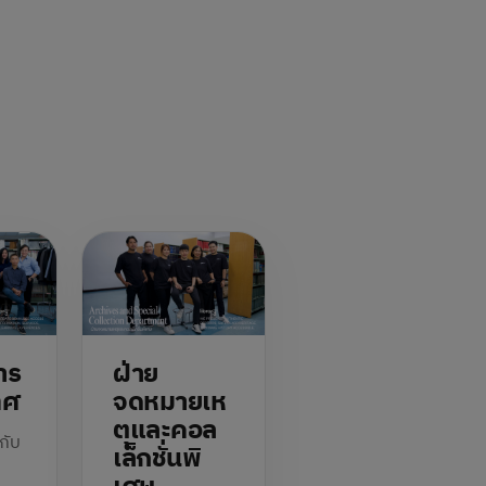
าร
ฝ่าย
ทศ
จดหมายเห
ตุและคอล
ากับ
เล็กชั่นพิ
ร