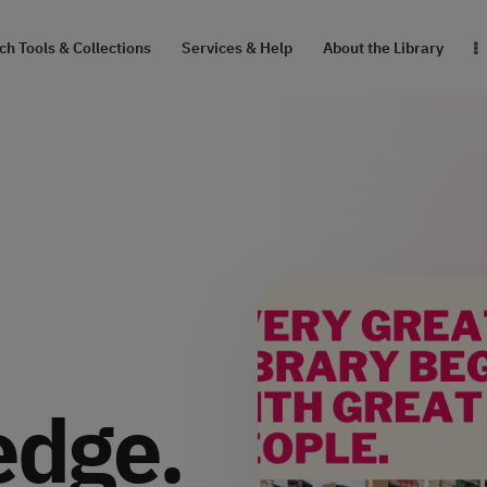
RESEARCH TOOLS
h Tools & Collections
Services & Help
About the Library
& COLLECTIONS
SERVICES & HELP
ABOUT THE
LIBRARY
สายตรงผู้อำนวยการ
edge.