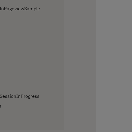
dInPageviewSample
SessionInProgress
n