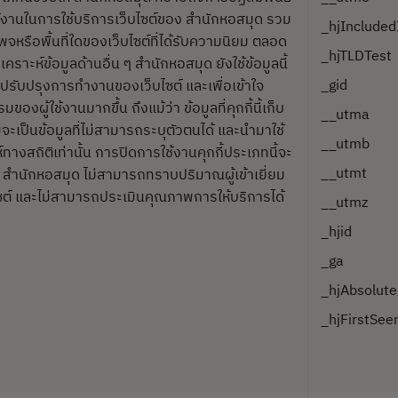
ช้งานในการใช้บริการเว็บไซต์ของ สำนักหอสมุด รวม
_hjInclude
พจหรือพื้นที่ใดของเว็บไซต์ที่ได้รับความนิยม ตลอด
_hjTLDTest
คราะห์ข้อมูลด้านอื่น ๆ สำนักหอสมุด ยังใช้ข้อมูลนี้
_gid
รปรับปรุงการทำงานของเว็บไซต์ และเพื่อเข้าใจ
ของผู้ใช้งานมากขึ้น ถึงแม้ว่า ข้อมูลที่คุกกี้นี้เก็บ
__utma
ะเป็นข้อมูลที่ไม่สามารถระบุตัวตนได้ และนำมาใช้
__utmb
์ทางสถิติเท่านั้น การปิดการใช้งานคุกกี้ประเภทนี้จะ
__utmt
้ สำนักหอสมุด ไม่สามารถทราบปริมาณผู้เข้าเยี่ยม
ซต์ และไม่สามารถประเมินคุณภาพการให้บริการได้
__utmz
_hjid
_ga
_hjAbsolute
_hjFirstSee