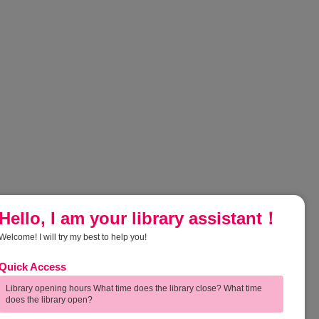
Hello, I am your library assistant！
Welcome! I will try my best to help you!
Quick Access
การกำกับ
Feedback | ความคิดเห็นของผู้ใช้
บริการ
Library opening hours What time does the library close? What time
does the library open?