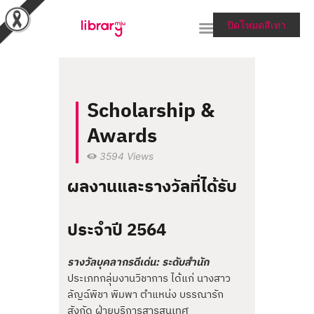
ปิดโหมดสีเทา
RESEARCH TOOLS &
Scholarship &
COLLECTIONS
Awards
SERVICES & HELP
3594
Views
ABOUT THE LIBRARY
ผลงานและรางวัลที่ได้รับ
สายตรงผู้อำนวยการ
ประจำปี 2564
รางวัลบุคลากรดีเด่น: ระดับสำนัก
ประเภทกลุ่มงานวิชาการ ได้แก่ นางสาว
ลัญฉ์พิชา พิมพา ตำแหน่ง บรรณารัก
สังกัด ฝ่ายบริการสารสนเทศ