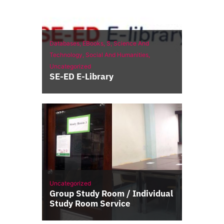
Databases,
EBooks,
S,
Science And
Technology,
Social And Humanities,
Uncategorized
SE-ED E-Library
Uncategorized
Group Study Room / Individual
Study Room Service