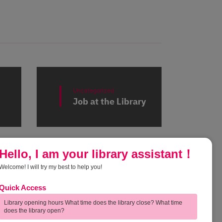
Uncategorized
Job at the Library
Hello, I am your library assistant！
Welcome! I will try my best to help you!
Quick Access
การกำกับ
Feedback | ความคิดเห็นของผู้ใช้
บริการ
Library opening hours What time does the library close? What time
does the library open?