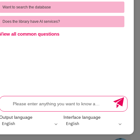
ุด
Complain | ร้องเรียน
Want to search the database
บังคับ
Voice of Customer | ชมเชยและเสนอแนะ
Does the library have AI services?
วมมือ
Direct Complain | สายตรงผู้อำนวยการ
View all common questions
FEEDBACK
ssessment
Output language
Interface language