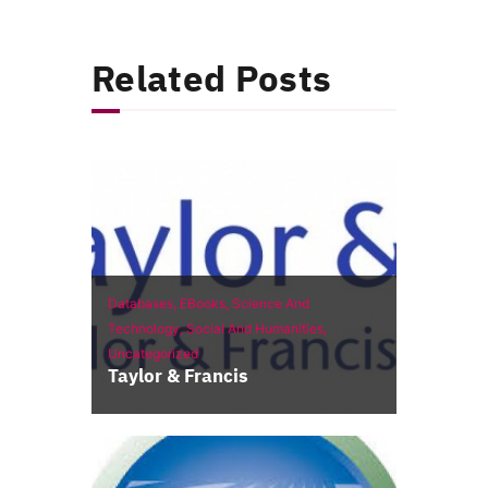
Related Posts
Databases,
EBooks,
Science And
Technology,
Social And Humanities,
Uncategorized
Taylor & Francis