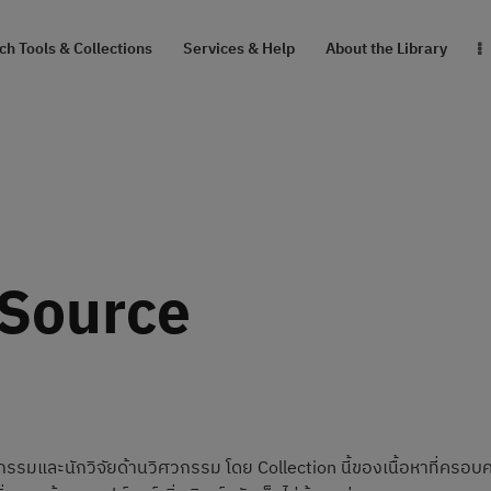
RESEARCH TOOLS
h Tools & Collections
Services & Help
About the Library
& COLLECTIONS
SERVICES & HELP
ABOUT THE
LIBRARY
 Source
สายตรงผู้อำนวยการ
รมและนักวิจัยด้านวิศวกรรม โดย Collection นี้ของเนื้อหาที่ครอบค