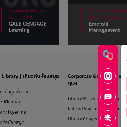
A,
Databases,
EBooks,
Databases,
E,
EJournals
EJournals,
G,
P
Social And Humanities
GALE CENGAGE
Emerald
Learning
Management
Library | เกี่ยวกับห้องสมุด
Corporate Governance | 
ดูแล
 | ข้อมูลพื้นฐาน
Library Policy | นโยบายห้องสม
ะวัติห้องสมุด
Rule & Regulation | ระเบียบข้อ
tory | บุคลากร
Library Cooperation | ความร่
ิดต่อห้องสมุด