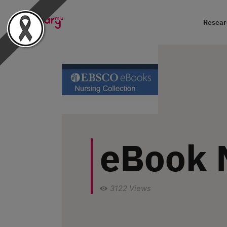
Researc
eBook N
3122
Views