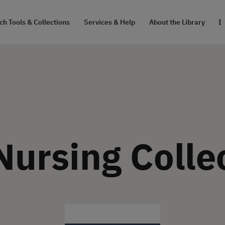
RESEARCH TOOLS
h Tools & Collections
Services & Help
About the Library
& COLLECTIONS
SERVICES & HELP
ABOUT THE
LIBRARY
ursing Colle
สายตรงผู้อำนวยการ