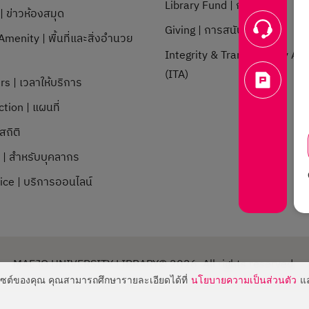
Library Fund | กองทุน
 ข่าวห้องสมุด
Giving | การสนับสนุน
menity | พื้นที่และสิ่งอำนวย
Integrity & Transparency A
ก
(ITA)
rs | เวลาให้บริการ
tion | แผนที่
สถิติ
l | สำหรับบุคลากร
ice | บริการออนไลน์
MAEJO UNIVERSITY LIBRARY© 2026. All rights reserved.
บไซต์ของคุณ คุณสามารถศึกษารายละเอียดได้ที่
นโยบายความเป็นส่วนตัว
แ