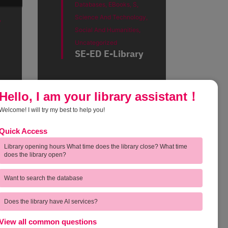
Databases,
EBooks,
S,
Science And Technology,
,
Social And Humanities,
Uncategorized
SE-ED E-Library
Hello, I am your library assistant！
Welcome! I will try my best to help you!
Quick Access
การกำกับ
Feedback | ความคิดเห็นของผู้ใช้
บริการ
Library opening hours What time does the library close? What time
does the library open?
ุด
Complain | ร้องเรียน
Want to search the database
บังคับ
Voice of Customer | ชมเชยและเสนอแนะ
Does the library have AI services?
วมมือ
Direct Complain | สายตรงผู้อำนวยการ
View all common questions