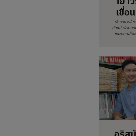
เยาว
เขื่อ
รักษาการในต
หัวหน้าฝ่ายจด
และคอลเล็กชั
อริสม