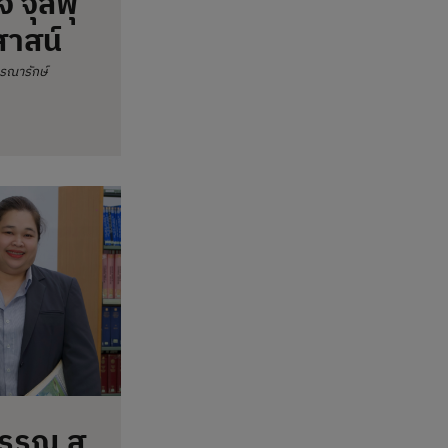
จ จุลพุ์
สาสน์
รณารักษ์
รรณ สุ