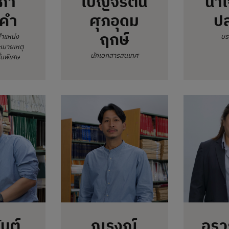
ภา
เบญจรัตน์
น้ำใ
นคำ
ศุภอุดม
ป
ฤกษ์
ำแหน่ง
บร
หมายเหตุ
นักเอกสารสนเทศ
่นพิเศษ
ันต์
ณรงณ์
อรว