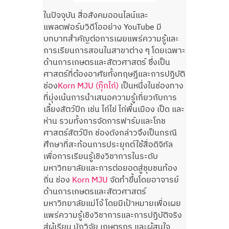
ในปัจจุบัน สื่อสังคมออนไลน์และ
แพลตฟอร์มวิดีโออย่าง YouTube มี
บทบาทสำคัญต่อการเผยแพร่ความรู้และ
การเรียนการสอนในสาขาต่าง ๆ โดยเฉพาะ
ด้านการเกษตรและสัตวศาสตร์ ซึ่งเป็น
ศาสตร์ที่ต้องอาศัยทั้งทฤษฎีและการปฏิบัติ
ช่อง
Korn MJU (กุ๊กไก่)
เป็นหนึ่งในช่องทาง
ที่มุ่งเน้นการนำเสนอความรู้เกี่ยวกับการ
เลี้ยงสัตว์ปีก เช่น ไก่ไข่ ไก่พื้นเมือง เป็ด และ
ห่าน รวมทั้งการจัดการฟาร์มและโภช
ศาสตร์สัตว์ปีก ช่องดังกล่าวจึงเป็นกรณี
ศึกษาที่สะท้อนการประยุกต์ใช้สื่อดิจิทัล
เพื่อการเรียนรู้เชิงวิชาการในระดับ
มหาวิทยาลัยและการต่อยอดสู่ชุมชนท้อง
ถิ่น ช่อง
Korn MJU
จัดทำขึ้นโดยอาจารย์
ด้านการเกษตรและสัตวศาสตร์
มหาวิทยาลัยแม่โจ้ โดยมีเป้าหมายเพื่อเผย
แพร่ความรู้เชิงวิชาการและการปฏิบัติจริง
สู่ผู้เรียน นักวิจัย เกษตรกร และผู้สนใจ